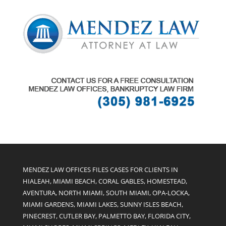
MENDEZ LAW OFFICES FILES CASES FOR CLIENTS IN
HIALEAH, MIAMI BEACH, CORAL GABLES, HOMESTEAD,
AVENTURA, NORTH MIAMI, SOUTH MIAMI, OPA-LOCKA,
MIAMI GARDENS, MIAMI LAKES, SUNNY ISLES BEACH,
PINECREST, CUTLER BAY, PALMETTO BAY, FLORIDA CITY,